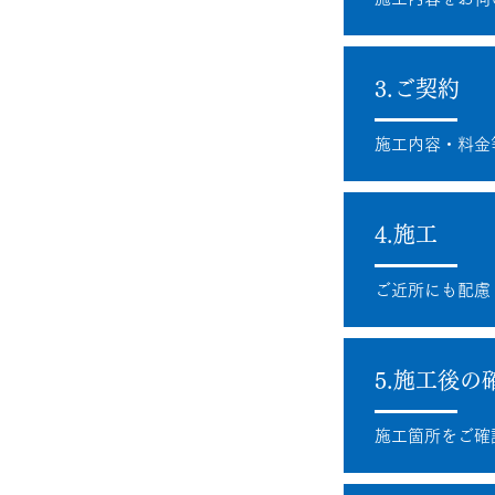
3.ご契約
施工内容・料金
4.施工
ご近所にも配慮
5.施工後の
施工箇所をご確