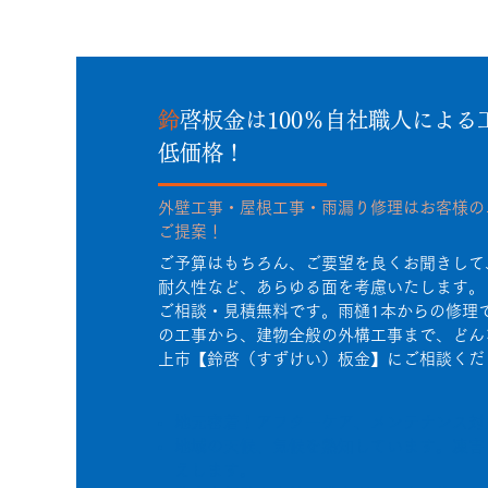
鈴
啓板金は100％自社職人による
低価格！
外壁工事・屋根工事・雨漏り修理はお客様の
ご提案！
ご予算はもちろん、ご要望を良くお聞きして
耐久性など、あらゆる面を考慮いたします。
ご相談・見積無料です。雨樋1本からの修理
の工事から、建物全般の外構工事まで、どん
上市【鈴啓（すずけい）板金】にご相談くだ
地元密着！アフターケア、メンテナンス対
地域の天候、気候を熟知しています。凍害
えします。