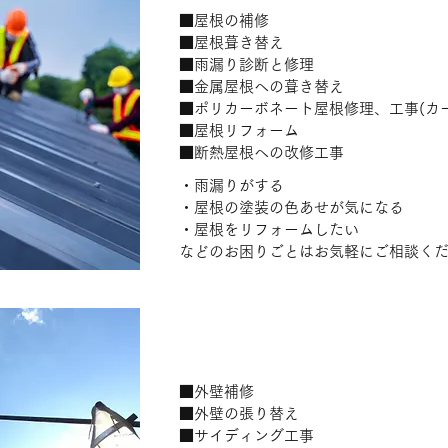
■屋根の補修
■屋根葺き替え
■雨漏り診断と修理
■金属屋根への葺き替え
■ポリカーボネート屋根修理、工事(カ
■屋根リフォーム
■断熱屋根への改修工事
・雨漏りがする
・屋根の塗装の色あせが気になる
・屋根をリフォームしたい
などのお困りごとはお気軽にご相談く
外壁工事
■外壁補修
■外壁の張り替え
■サイディング工事