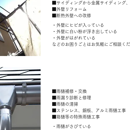
■サイディングから金属サイディング
■外壁リフォーム
■断熱外壁への改修
・外壁にヒビが入っている
・外壁に白い粉が浮き出している
・外壁がはがれている
などのお困りごとはお気軽にご相談く
雨樋工事
■雨樋補修・交換
■雨漏り診断と修理
■雨樋の清掃
■ステンレス、銅板、アルミ雨樋工事
■箱樋等の特殊雨樋工事
・雨樋がさびている